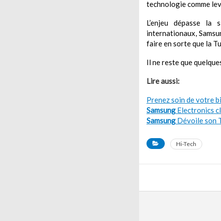
technologie comme levi
L’enjeu dépasse la 
internationaux, Samsu
faire en sorte que la T
Il ne reste que quelques
Lire aussi:
Prenez soin de votre b
Samsung
Electronics c
Samsung
Dévoile son T
Hi-Tech