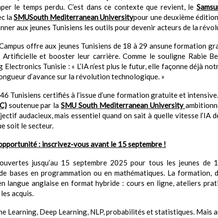
aper le temps perdu. C’est dans ce contexte que revient, le
Samsu
ec la
SMU
South Mediterranean University
pour une deuxième édition q
donner aux jeunes Tunisiens les outils pour devenir acteurs de la révo
Campus offre aux jeunes Tunisiens de 18 à 29 ansune formation grat
ce Artificielle et booster leur carrière. Comme le souligne Rabie
ectronics Tunisie : « L’IA n’est plus le futur, elle façonne déjà not
longueur d’avance sur la révolution technologique. »
t 46 Tunisiens certifiés à l’issue d’une formation gratuite et intensiv
C)
soutenue par la
SMU
South Mediterranean University
ambitionn
bjectif audacieux, mais essentiel quand on sait à quelle vitesse l’IA
e soit le secteur.
pportunité : inscrivez-vous avant le 15 septembre !
t ouvertes jusqu’au 15 septembre 2025 pour tous les jeunes de 1
t de bases en programmation ou en mathématiques. La formation,
n langue anglaise en format hybride : cours en ligne, ateliers prati
les acquis.
 Learning, Deep Learning, NLP, probabilités et statistiques. Mais a