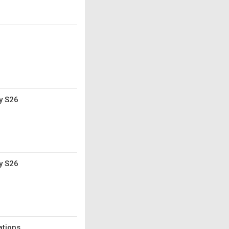
xy S26
y S26
ations