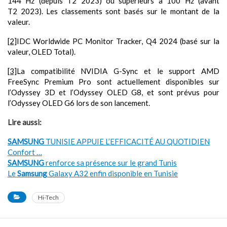
144 Hz (depuis T2 2023) ou supérieurs à 100 Hz (avant
T2 2023). Les classements sont basés sur le montant de la
valeur.
[2]
IDC Worldwide PC Monitor Tracker, Q4 2024 (basé sur la
valeur, OLED Total).
[3]
La compatibilité NVIDIA G-Sync et le support AMD
FreeSync Premium Pro sont actuellement disponibles sur
l’Odyssey 3D et l’Odyssey OLED G8, et sont prévus pour
l’Odyssey OLED G6 lors de son lancement.
Lire aussi:
SAMSUNG
TUNISIE APPUIE L’EFFICACITÉ AU QUOTIDIEN
Confort …
SAMSUNG
renforce sa présence sur le grand Tunis
Le
Samsung
Galaxy A32 enfin disponible en Tunisie
Hi-Tech