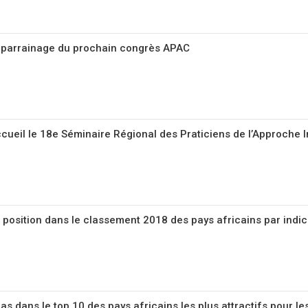
parrainage du prochain congrès APAC
ccueil le 18e Séminaire Régional des Praticiens de l’Approche 
4e position dans le classement 2018 des pays africains par ind
pas dans le top 10 des pays africains les plus attractifs pour le