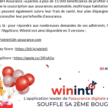
H Assurance »a permis à plus de 15 000 bénéficiaires de profiter 
 la souscription aux assurances automobile, multirisque habitatio
peuvent également suivre leur frais de santé, leur plan d’épargne 
consulter leur portefeuille d’assurance.
as là : pour répondre aux nombreuses demandes de ses adhérents, l’
l’AppStore. Wininti est ainsi disponible en 3 versions :
//wininti.bh-assurance.com
ay Store :
https://bit.ly/wininti
ppStore :
https://apple.co/3lFnA5o