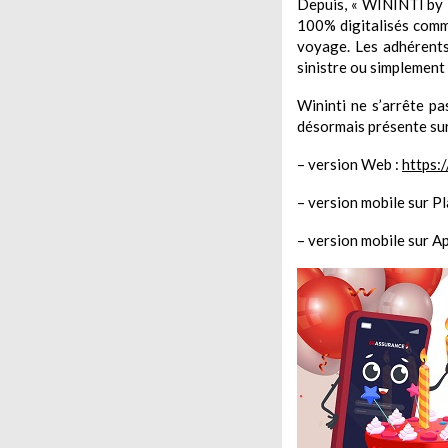
Depuis, « WININTI by B
100% digitalisés comme
voyage. Les adhérents 
sinistre ou simplement 
Wininti ne s’arrête p
désormais présente sur 
– version Web :
https:
– version mobile sur Pl
– version mobile sur A