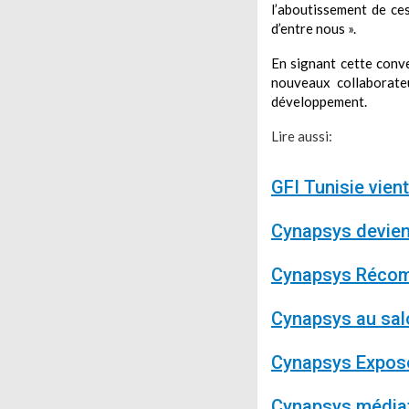
l’aboutissement de ces
d’entre nous ».
En signant cette conve
nouveaux collaborateu
développement.
Lire aussi:
GFI Tunisie vien
Cynapsys devien
Cynapsys Récomp
Cynapsys au sal
Cynapsys Expose
Cynapsys médiat