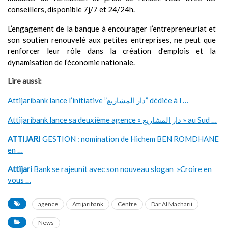
conseillers, disponible 7j/7 et 24/24h.
L’engagement de la banque à encour
ager l’entrepreneuriat et
son soutien renouvelé aux petites entreprises, ne peut que
renforcer leur rôle dans la création d’emplois et la
dynamisation de l’économie nationale.
Lire aussi:
Attijaribank lance l’initiative ”دار المشاريع” dédiée à l …
Attijaribank lance sa deuxième agence « دار المشاريع » au Sud …
ATTIJARI
GESTION : nomination de Hichem BEN ROMDHANE
en …
Attijari
Bank se rajeunit avec son nouveau slogan »Croire en
vous …
agence
Attijaribank
Centre
Dar Al Macharii
News