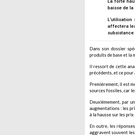
La forte hau
baisse de la
L’utilisatio
affectera le
subsistance 
Dans son dossier spéc
produits de base et la
Il ressort de cette an
précédents, et ce pour
Premièrement, il est mo
sources fossiles, car l
Deuxièmement, par un 
augmentations : les pri
à la hausse sur les prix
En outre, les réponses
aggravent souvent les i