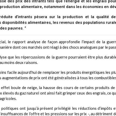
sse des prix des intrants tels que l’énergie et les engrais pou
 production alimentaire, notamment dans les économies en dé
n réduite d’intrants pèsera sur la production et la qualité d
s disponibilités alimentaires, les revenus des populations rura
des pauvres. ”
ial, le rapport analyse de façon approfondie l’impact de la guer
 manière dont ces marchés ont réagi à des chocs analogues par le pass
alyse que les répercussions de la guerre pourraient être plus durabl
 au moins deux raisons.
ins facile aujourd’hui de remplacer les produits énergétiques les pl
es augmentations de prix ont été généralisées à tous les combustibles
effet boule de neige, la hausse des cours de certains produits de 
x élevés du gaz naturel ont ainsi fait grimper ceux des engrais, ce q
 agricoles.
 politiques ont jusqu’à présent privilégié les réductions d’impôts e
nsuffisances de l’offre et les pressions sur les prix -, au détriment