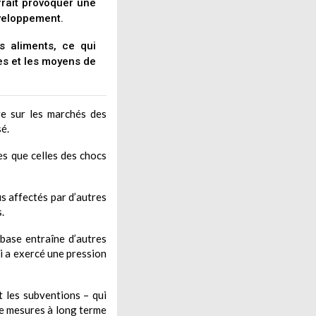
rrait provoquer une
veloppement.
es aliments, ce qui
les et les moyens de
re sur les marchés des
é.
es que celles des chocs
us affectés par d’autres
.
base entraîne d’autres
ui a exercé une pression
t les subventions – qui
 de mesures à long terme