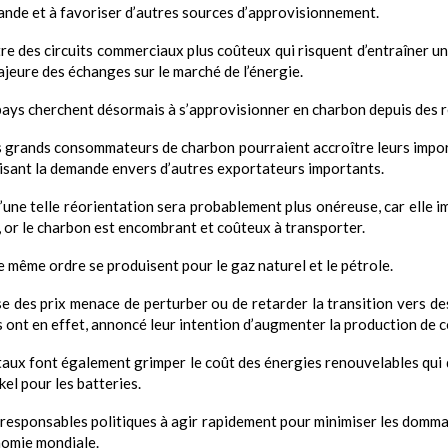
mande et à favoriser d’autres sources d’approvisionnement.
re des circuits commerciaux plus coûteux qui risquent d’entraîner un
ajeure des échanges sur le marché de l’énergie.
pays cherchent désormais à s’approvisionner en charbon depuis des r
ns grands consommateurs de charbon pourraient accroître leurs impo
uisant la demande envers d’autres exportateurs importants.
’une telle réorientation sera probablement plus onéreuse, car elle i
, or le charbon est encombrant et coûteux à transporter.
e même ordre se produisent pour le gaz naturel et le pétrole.
se des prix menace de perturber ou de retarder la transition vers de
 ont en effet, annoncé leur intention d’augmenter la production de c
taux font également grimper le coût des énergies renouvelables qu
kel pour les batteries.
 responsables politiques à agir rapidement pour minimiser les domma
nomie mondiale.