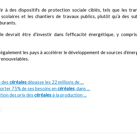
ir à des dispositifs de protection sociale ciblés, tels que les tra
colaires et les chantiers de travaux publics, plutôt qu’à des s
rburants.
le devrait être d’investir dans l’efficacité énergétique, y compr
te également les pays à accélérer le développement de sources d’éner
 renouvelables.
e des
céréales
dépasse les 22 millions de …
porter 75% de ses besoins en
céréales
, dans …
tion des prix des
céréales
à la production …