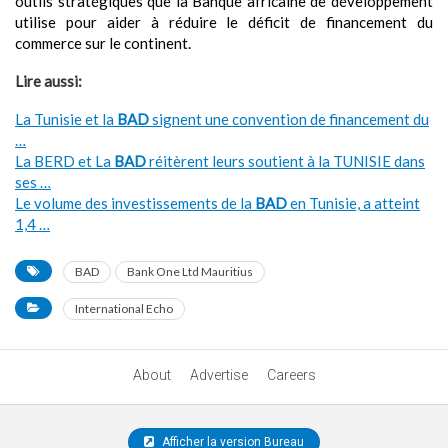
outils stratégiques que la Banque africaine de développement
utilise pour aider à réduire le déficit de financement du
commerce sur le continent.
Lire aussi:
La Tunisie et la
BAD
signent une convention de financement du
…
La BERD et La
BAD
réitèrent leurs soutient à la TUNISIE dans
ses …
Le volume des investissements de la
BAD
en Tunisie, a atteint
1,4 …
BAD
Bank One Ltd Mauritius
International Echo
About
Advertise
Careers
Afficher la version Bureau