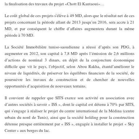
la finalisation des travaux du projet «Chott El Kantaoui»…
Le coût global de ces projets s’élève à 49 MD, alors que le résultat net
de ces
projets concernant la période allant de 2013 jusqu’en 2016, sera
accru à 21
MD, et par conséquent le chiffre d’affaires augmentera durant
la même
période à 70 MD.
La Société Immobilière tuniso-saoudienne a réussi d’après son PDG, à
augmenter en 2012, son capital à 7,8 MD après l’émission de 2,6 millions
d’actions de nominal 3 dinars, en dépit de la conjoncture économique
difficile que vit le pays, l’objectif, selon Abou Rakha, étant
d’améliorer le
niveau de liquidités, de préserver les équilibres
financiers de la société, de
poursuivre les travaux de construction et
de chercher de nouvelles
opportunités d’acquisition de nouveaux terrains.
Il convient de rappeler que SITS exerce son activité en association avec
d’autres sociétés à savoir « ISS », dont le capital est détenu à 70% par
SITS,
qui s’engage à réaliser le projet du centre international de la
Médina (centre
urbain du nord de Tunis), ainsi que la société holding
pour la construction
détenue presque entièrement par « ISS », engagée à
installer le projet « Sky
Center » aux berges du lac.