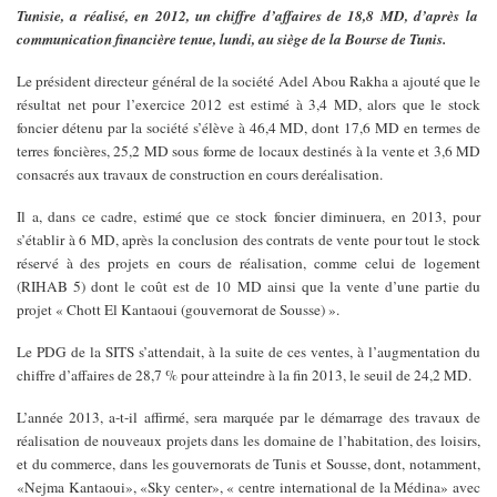
Tunisie, a réalisé, en 2012, un chiffre d’affaires de 18,8 MD, d’après
la
communication financière tenue, lundi, au siège de la Bourse de Tunis.
Le président directeur général de la société Adel Abou Rakha a ajouté
que le
résultat net pour l’exercice 2012 est estimé à 3,4 MD, alors que
le stock
foncier détenu par la société s’élève à 46,4 MD, dont 17,6 MD
en termes de
terres foncières, 25,2 MD sous forme de locaux destinés à
la vente et 3,6 MD
consacrés aux travaux de construction en cours de
réalisation.
Il a, dans ce cadre, estimé que ce stock foncier diminuera, en 2013,
pour
s’établir à 6 MD, après la conclusion des contrats de vente pour
tout le stock
réservé à des projets en cours de réalisation, comme celui
de logement
(RIHAB 5) dont le coût est de 10 MD ainsi que la vente d’une
partie du
projet « Chott El Kantaoui (gouvernorat de Sousse) ».
Le PDG de la SITS s’attendait, à la suite de ces ventes, à
l’augmentation du
chiffre d’affaires de 28,7 % pour atteindre à la fin
2013, le seuil de 24,2 MD.
L’année 2013, a-t-il affirmé, sera marquée par le démarrage des travaux
de
réalisation de nouveaux projets dans les domaine de l’habitation, des
loisirs,
et du commerce, dans les gouvernorats de Tunis et Sousse, dont,
notamment,
«Nejma Kantaoui», «Sky center», « centre international de la
Médina» avec