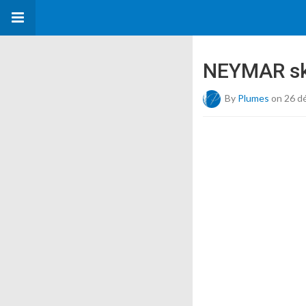
NEYMAR ski
By
Plumes
on 26 d