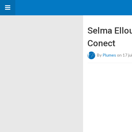
Selma Ello
Conect
By
Plumes
on 17 ju